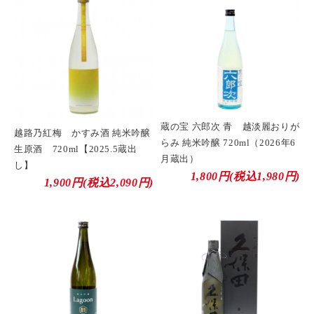
蔵の宝 六郎次 青 越淡麗おりが
越路乃紅梅 かすみ酒 純米吟醸
らみ 純米吟醸 720ml（2026年6
生原酒 720ml【2025.5蔵出
月蔵出）
し】
1,800円(税込1,980円)
1,900円(税込2,090円)