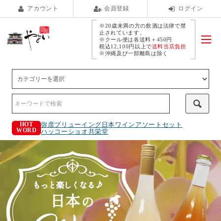
アカウント
会員登録
ログイン
※20歳未満の方の飲酒は法律で禁
止されています。
※クール便は各送料＋450円
税込12,100円以上で
送料当店負担
※沖縄及び一部離島は除く
弥彦ブリューイング
日本ワインアソートセット
HOT
WORD
ハッコーショオ
共栄堂