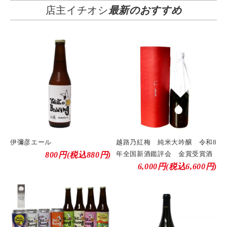
店主イチオシ
最新のおすすめ
伊彌彦エール
越路乃紅梅 純米大吟醸 令和8
年全国新酒鑑評会 金賞受賞酒
800円(税込880円)
6,000円(税込6,600円)