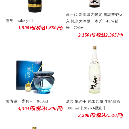
高千代 新潟県内限定 無調整壱火
雪男 sake yell
入 純米大吟醸一本〆 48％精
1,500円(税込1,650円)
米 720ml
2,150円(税込2,365円)
萬寿鏡 甕爽々 900ml
清泉 亀の王 純米吟醸 生貯蔵酒
4,364円(税込4,800円)
1800ml【2026.6蔵出】
3,200円(税込3,520円)