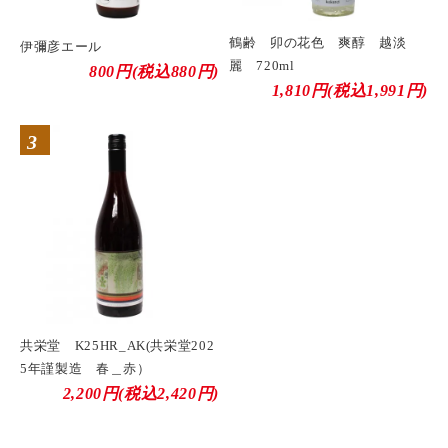
鶴齢 卯の花色 爽醇 越淡
伊彌彦エール
麗 720ml
800円(税込880円)
1,810円(税込1,991円)
3
共栄堂 K25HR_AK(共栄堂202
5年謹製造 春＿赤）
2,200円(税込2,420円)