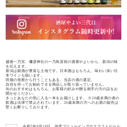
越後一乃宮、彌彦神社の一乃鳥居前の酒屋やよいから、新潟の味
を伝えます。
新潟は銘酒が豊富な土地です。日本酒はもちろん、味わい深い日
本ワインも揃います。
田畑の視察から行うこともある、当店の酒の選定。
自信を持ってお勧めできる商品しか取り扱っていません。
旬のおすすめはもちろん、お客様の好みや贈る相手の方の話をお
聞かせください。
きっとあなたの気に入る一本をお届けします。 ※20歳未満の者の
飲酒は法律で禁止されています。20歳未満の方へのお酒の販売は
堅くお断りしております。
令和7年9月18日 弥彦ブリューイングのクラフトビール