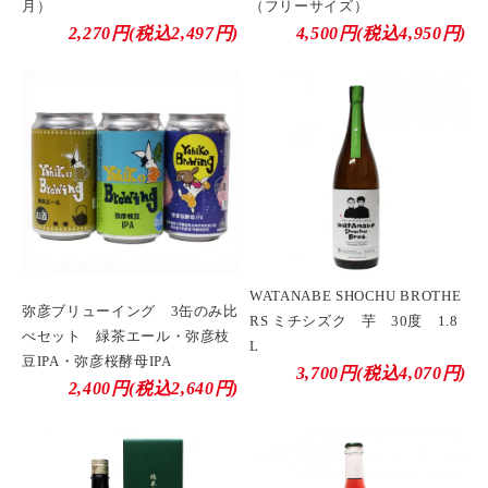
月）
（フリーサイズ）
2,270円(税込2,497円)
4,500円(税込4,950円)
WATANABE SHOCHU BROTHE
弥彦ブリューイング 3缶のみ比
RS ミチシズク 芋 30度 1.8
べセット 緑茶エール・弥彦枝
L
豆IPA・弥彦桜酵母IPA
3,700円(税込4,070円)
2,400円(税込2,640円)