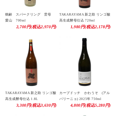
鶴齢 スパークリング 雲母
TAKARAYAMA 新之助 リンゴ酸
愛山 700ml
高生成酵母仕込 720ml
2,700円(税込2,970円)
1,980円(税込2,178円)
TAKARAYAMA 新之助 リンゴ酸
カーブドッチ かわうそ (アル
高生成酵母仕込 1.8L
バリーニョ) 2025年 750ml
3,300円(税込3,630円)
4,800円(税込5,280円)