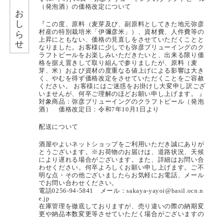
（発泡酒）の価格改定について
おしらせ
『この度、原料（麦芽及び、副原料としてきた地元弥彦
村産の特別栽培米「伊彌彦米」）、資材費、人件費等の
上昇にともない、価格の見直しをさせていただくことと
なりました。お客様に少しでも弥彦ブリューイングのク
ラフトビールをお楽しみいただきたいと、出来る限り価
格を据え置きして取り組んで参りましたが、原料（麦
芽、米）および資材の度重なる値上げによる影響は大き
く、やむを得ず価格改定をさせていただくことをご容赦
ください。 お客様にはご迷惑をお掛けし大変申し訳ござ
いませんが、何卒ご理解のほどお願い申し上げます。 』
対象商品：弥彦ブリューイングのクラフトビール（発泡
酒） 価格改定日：令和7年10月1日より
配送について
酒屋やよいネットショップをご利用いただき誠にありが
とうございます。※お荷物のお届けは、道路状況、天候
により遅れる場合がございます。また、詳細はお問い合
わせください。何卒よろしくお願い申し上げます。ご不
明な点・その他ございましたらお気軽にお電話、メール
でお問い合わせください。
電話0256-94-5841 メール：sakaya-yayoi@basil.ocn.n
e.jp
在庫管理を徹底しておりますが、売り違いの際の納期変
更や納品本数変更等させていただく場合がございますの