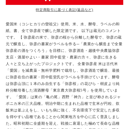
特定商取引に基づく表記(返品など)
愛国米（コシヒカリの曽祖父）使用。米、水、酵母、ラベルの和
紙、書、全て弥彦産で醸した限定酒です。 以下は蔵元のコメント
です。 【 弥彦産の米で、弥彦の桜から分離した酵母で、弥彦の蔵
元で醸造し、弥彦の書家がラベルを作る─「農業から醸造まで全量
弥彦産の酒をつくろう」を目標に、弥彦酒造・越後中央農協弥彦
支店・酒屋やよい・書家 田中藍堂・農家の方々、弥彦に生きる
人々と立ち上がったプロジェクトです。 全量弥彦産 米は古代米
「愛国」を減農薬・無科学肥料で栽培し、弥彦酒造で醸造、最後
に弥彦在住の書家・田中藍堂氏がラベルを手掛けています。酵母
は弥彦山頂に１本のみ自生する「弥彦桜」の花びら・樹皮より純
粋分離培養した清酒酵母「東京農大弥彦桜5号」を使用していま
す。 「愛国」は東の「亀の尾」西野「神力」と並び称されるジャ
ポニカ米の三大品種。明治中期に生まれた品種で玄米が円粒、炊
飯米は釜ぶえをし、いもち病に強く、不良環境下で安定した多収
を得やすい品種であることから関東地方を中心に広く普及しまし
た。昭和初期に全盛期を迎え、戦後に衰退した極めて長命な品種