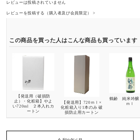
レビューは投稿されていません
レビューを投稿する（購入者及び会員限定） >
この商品を買った人は
こんな商品も買っています
【発送用（破損防
鶴齢 純米吟醸 
止）・化粧箱】やよ
【発送用】720ｍｌ×
ｍｌ
い720ml ２本入れカ
化粧箱入り1本のみ 破
ートン
損防止用カートン