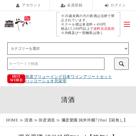
アカウント
会員登録
ログイン
※20歳未満の方の飲酒は法律で禁
止されています。
※クール便は各送料＋450円
税込12,100円以上で
送料当店負担
※沖縄及び一部離島は除く
弥彦ブリューイング
日本ワインアソートセット
HOT
WORD
ハッコーショオ
共栄堂
清酒
HOME
清酒
弥彦酒造
彌彦愛國 純米吟醸720ml【箱無し】