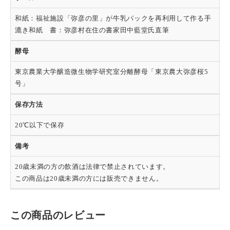
和紙：福祉施設「弥彦の里」が牛乳パックを再利用して作る手
漉き和紙 書：弥彦村在住の書家田中藍堂氏直筆
酵母
東京農業大学醸造微生物学研究室分離酵母「東京農大弥彦桜5
号」
保存方法
20℃以下で保存
備考
20歳未満の方の飲酒は法律で禁止されています。
この商品は20歳未満の方には販売できません。
この商品のレビュー