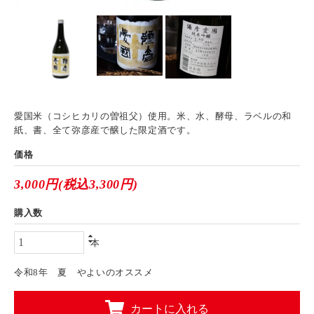
愛国米（コシヒカリの曽祖父）使用。米、水、酵母、ラベルの和
紙、書、全て弥彦産で醸した限定酒です。
価格
3,000円(税込3,300円)
購入数
本
令和8年 夏 やよいのオススメ
カートに入れる