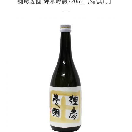
彌彦愛國 純米吟醸720ml【箱無し】