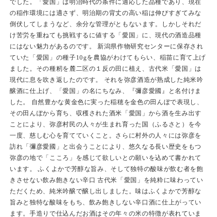
でした。「愛国」は明治時代の条件に適応した品種であり、現在
の稲作環境には適さず、明治期の背丈の高い稲は伸びすぎてみな
倒伏してしまうなど、余分な管理がともないます。しかしそれだ
け苦労を重ねても挑戦するに値する「愛国」に、現代の酒造品種
にはない魅力があるのです。 新潟県作物研究センターに保存され
ていた「愛国」の種子10gを農協がわけてもらい、稲苗に育て上げ
ました。その種籾を麓二区の１反の田に植え、古代米「愛国」は
現代に息を吹き返したのです。 それを弥彦酒造が熟成した純米吟
醸酒に仕上げ、「愛国」の名にちなみ、『彌彦愛國』と名付けま
した。 自然豊かな黄金色に実った稲穂を金色の田んぼで表現し、
その田んぼから育ち、収穫された酒米「愛国」から酒を生み出す
ことにより、弥彦村民の人々が生まれ育った国（ふるさと）を今
一度、慈しむ心を育てていくこと。さらに村外の人々には弥彦を
訪れ「彌彦愛國」と出会うことにより、悠久なる長い歴史をもつ
弥彦の地で「こころ」を感じて欲しいとの願いを込めて書かれて
います。 ふくよかで芳醇な旨み、そして独特の酸味が飲む者を飽
きさせない飲み飽きない辛口 古代米「愛国」を純粋に味わってい
ただくため、純米吟醸で醸し出しました。味はふくよかで芳醇な
旨みと独特な酸味をもち、飲み飽きしない辛口酒に仕上がってい
ます。手造りで仕込んだお酒はその年々の米の特徴が表れていま