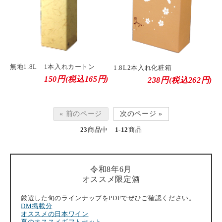
無地1.8L 1本入れカートン
1.8L2本入れ化粧箱
150円(税込165円)
238円(税込262円)
« 前のページ
次のページ »
23
商品中
1-12
商品
令和8年6月
オススメ限定酒
厳選した旬のラインナップをPDFでぜひご確認ください。
DM掲載分
オススメの日本ワイン
夏のオススメギフトセット