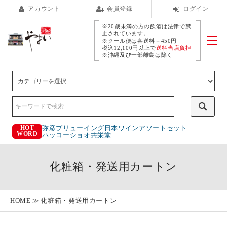
アカウント
会員登録
ログイン
※20歳未満の方の飲酒は法律で禁
止されています。
※クール便は各送料＋450円
税込12,100円以上で
送料当店負担
※沖縄及び一部離島は除く
弥彦ブリューイング
日本ワインアソートセット
HOT
WORD
ハッコーショオ
共栄堂
化粧箱・発送用カートン
HOME
化粧箱・発送用カートン