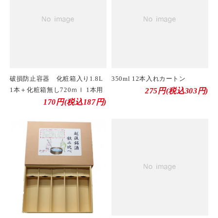
破損防止容器 化粧箱入り1.8L
350ml 12本入れカートン
1本＋化粧箱無し720ｍｌ 1本用
275円(税込303円)
170円(税込187円)