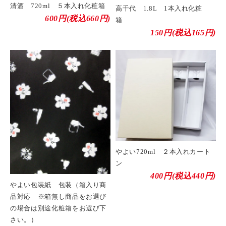
清酒 720ml ５本入れ化粧箱
高千代 1.8L 1本入れ化粧
600円(税込660円)
箱
150円(税込165円)
やよい720ml ２本入れカート
ン
400円(税込440円)
やよい包装紙 包装（箱入り商
品対応 ※箱無し商品をお選び
の場合は別途化粧箱をお選び下
さい。）