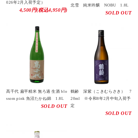
026年2月入荷予定）
北雪 純米吟醸 NOBU 1.8L
4,500円(税込4,950円)
SOLD OUT
髙千代 扁平精米 無ろ過 生酒 blo
鶴齢 深紫（こきむらさき） 7
ssom pink 魚沼たかね錦 1.8L
20ml ※令和8年2月中旬入荷予
定
SOLD OUT
SOLD OUT