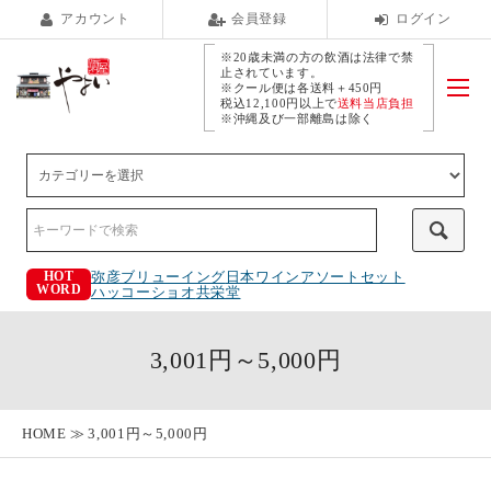
アカウント
会員登録
ログイン
※20歳未満の方の飲酒は法律で禁
止されています。
※クール便は各送料＋450円
税込12,100円以上で
送料当店負担
※沖縄及び一部離島は除く
弥彦ブリューイング
日本ワインアソートセット
HOT
WORD
ハッコーショオ
共栄堂
3,001円～5,000円
HOME
3,001円～5,000円