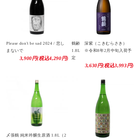
Please don't be sad 2024 / 悲し
鶴齢 深紫（こきむらさき）
まないで
1.8L ※令和8年2月中旬入荷予
定
3,900円(税込4,290円)
3,630円(税込3,993円)
〆張鶴 純米吟醸生原酒 1.8L（2