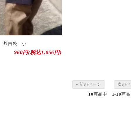
 甚吉袋 小
960円(税込1,056円)
« 前のページ
次のペ
10
商品中
1-10
商品