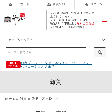
アカウント
会員登録
ログイン
※20歳未満の方の飲酒は法律で禁
止されています。
※クール便は各送料＋450円
税込12,100円以上で
送料当店負担
※沖縄及び一部離島は除く
弥彦ブリューイング
日本ワインアソートセット
HOT
WORD
ハッコーショオ
共栄堂
雑貨
HOME
雑貨
雪男 甚吉袋 大