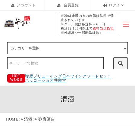
アカウント
会員登録
ログイン
※20歳未満の方の飲酒は法律で禁
止されています。
※クール便は各送料＋450円
税込12,100円以上で
送料当店負担
※沖縄及び一部離島は除く
弥彦ブリューイング
日本ワインアソートセット
HOT
WORD
ハッコーショオ
共栄堂
清酒
HOME
清酒
弥彦酒造