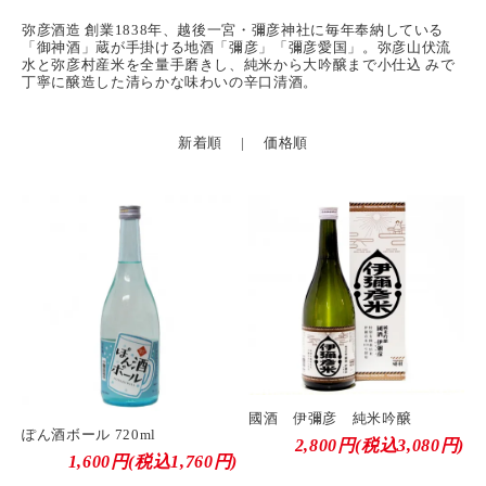
弥彦酒造 創業1838年、越後一宮・彌彦神社に毎年奉納している
「御神酒」蔵が手掛ける地酒「彌彦」「彌彦愛国」。弥彦山伏流
水と弥彦村産米を全量手磨きし、純米から大吟醸まで小仕込 みで
丁寧に醸造した清らかな味わいの辛口清酒。
新着順
|
価格順
國酒 伊彌彦 純米吟醸
ぽん酒ボール 720ml
2,800円(税込3,080円)
1,600円(税込1,760円)