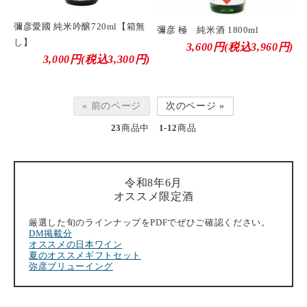
彌彦愛國 純米吟醸720ml【箱無
彌彦 極 純米酒 1800ml
し】
3,600円(税込3,960円)
3,000円(税込3,300円)
« 前のページ
次のページ »
23
商品中
1-12
商品
令和8年6月
オススメ限定酒
厳選した旬のラインナップをPDFでぜひご確認ください。
DM掲載分
オススメの日本ワイン
夏のオススメギフトセット
弥彦ブリューイング