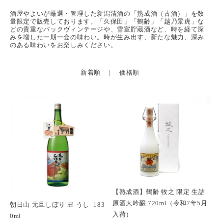
酒屋やよいが厳選・管理した新潟清酒の「熟成酒（古酒）」を数
量限定で販売しております。「久保田」「鶴齢」「越乃景虎」な
どの貴重なバックヴィンテージや、雪室貯蔵酒など、時を経て深
みを増した一期一会の味わい。時が生み出す、新たな魅力、深み
のある味わいをお楽しみください。
新着順
|
価格順
【熟成酒】鶴齢 牧之 限定 生詰
原酒大吟醸 720ml（令和7年5月
朝日山 元旦しぼり 丑-うし- 183
入荷）
0ml