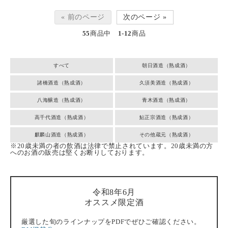
« 前のページ
次のページ »
55
商品中
1-12
商品
すべて
朝日酒造（熟成酒）
諸橋酒造（熟成酒）
久須美酒造（熟成酒）
八海醸造（熟成酒）
青木酒造（熟成酒）
高千代酒造（熟成酒）
鮎正宗酒造（熟成酒）
麒麟山酒造（熟成酒）
その他蔵元（熟成酒）
※20歳未満の者の飲酒は法律で禁止されています。20歳未満の方
へのお酒の販売は堅くお断りしております。
令和8年6月
オススメ限定酒
厳選した旬のラインナップをPDFでぜひご確認ください。