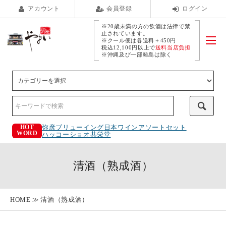
アカウント
会員登録
ログイン
※20歳未満の方の飲酒は法律で禁
止されています。
※クール便は各送料＋450円
税込12,100円以上で
送料当店負担
※沖縄及び一部離島は除く
弥彦ブリューイング
日本ワインアソートセット
HOT
WORD
ハッコーショオ
共栄堂
清酒（熟成酒）
HOME
清酒（熟成酒）