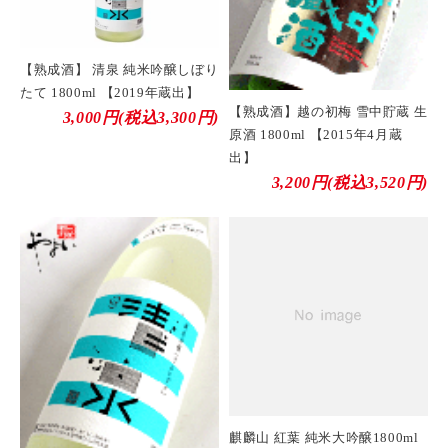
【熟成酒】 清泉 純米吟醸しぼり
たて 1800ml 【2019年蔵出】
【熟成酒】越の初梅 雪中貯蔵 生
3,000円(税込3,300円)
原酒 1800ml 【2015年4月蔵
出】
3,200円(税込3,520円)
麒麟山 紅葉 純米大吟醸1800ml