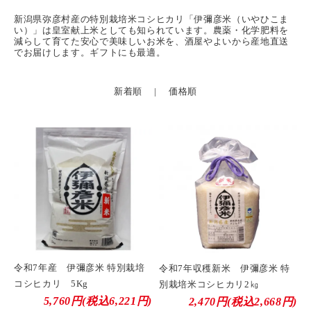
新潟県弥彦村産の特別栽培米コシヒカリ「伊彌彦米（いやひこま
い）」は皇室献上米としても知られています。農薬・化学肥料を
減らして育てた安心で美味しいお米を、酒屋やよいから産地直送
でお届けします。ギフトにも最適。
新着順
|
価格順
令和7年産 伊彌彦米 特別栽培
令和7年収穫新米 伊彌彦米 特
コシヒカリ 5Kg
別栽培米コシヒカリ2㎏
5,760円(税込6,221円)
2,470円(税込2,668円)