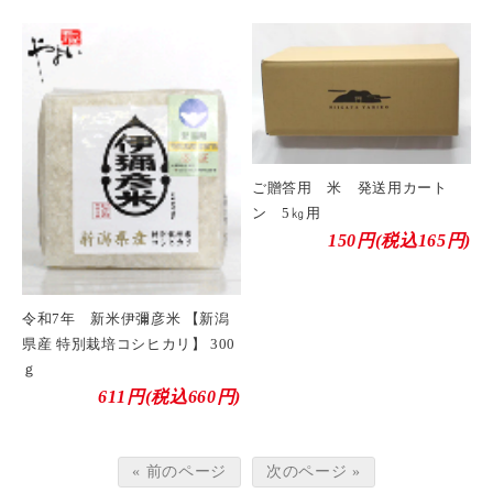
ご贈答用 米 発送用カート
ン 5㎏用
150円(税込165円)
令和7年 新米伊彌彦米 【新潟
県産 特別栽培コシヒカリ】 300
ｇ
611円(税込660円)
« 前のページ
次のページ »