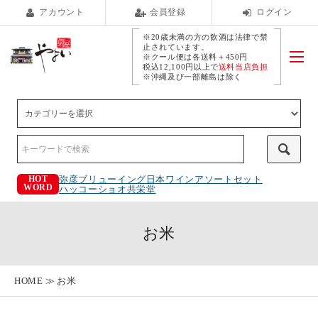
アカウント
会員登録
ログイン
※20歳未満の方の飲酒は法律で禁
止されています。
※クール便は各送料＋450円
税込12,100円以上で
送料当店負担
※沖縄及び一部離島は除く
弥彦ブリューイング
日本ワインアソートセット
HOT
WORD
ハッコーショオ
共栄堂
お米
HOME
お米