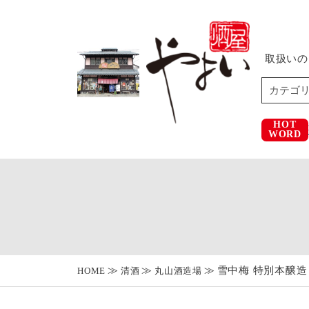
取扱いの
HOT
WORD
雪中梅 特別本醸造 1
HOME
清酒
丸山酒造場