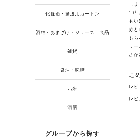
しま
16
化粧箱・発送用カートン
もい
赤と
酒粕・あまざけ・ジュース・食品
もち
リー
雑貨
さが
醤油・味噌
こ
レビ
お米
レビ
酒器
グループから探す