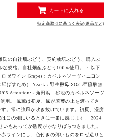
カートに入れる
特定商取引に基づく表記(返品など)
雄氏の自社畑ぶどう、契約栽培ぶどう、購入ぶ
な規格。自社畑産ぶどう100％使用。 ～以下
Type : ロゼワイン Grapes : カベルネソーヴィニヨン
゙すため） Yeast. : 野生酵母 SO2 :亜硫酸無
2025/05/05 Attention: - 角田浜 砂地のカベルネソーヴ
回使用。 風薫は初夏、風が若葉の上を渡ってさ
です。常に強風が吹き抜けています。初夏、湿度
この畑にいるときに一番に感じます。 2024
のせいもあってか熟度がかなりばらつきました。
を赤ワインにし、色付きの薄いものをロゼ造りと