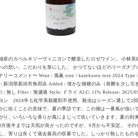
畑産のカベルネソーヴィニヨンで醸造したロゼワイン。 小林英
への想い、こだわりを形にした、 かつてないほどのリーズナブル
リーコメント〜 Wine : 風薫 rose / kazekaoru rose 2024 
a : 新潟県新潟市角田浜 Added : 僅かな補糖のみ（発酵を少し引き延は
el : 無し Filter : 無濾過 Style: ドライ ALC: 11% Release: 
ヨン 2024年も化学系殺菌剤不使用。殺虫はシーズン通して2
かに吹くことの意味で、夏の季語です。この畑は一番風が強い
がり、いろいろな香りが風にまじって吹いていきます。夏の到来は
8月後半までは天気が良かったのですが、9月から不安定。 そ
し、実りは良くて過去最高の収量でした。しっかり熟したもの