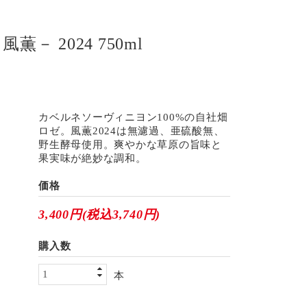
薫－ 2024 750ml
カベルネソーヴィニヨン100%の自社畑
ロゼ。風薫2024は無濾過、亜硫酸無、
野生酵母使用。爽やかな草原の旨味と
果実味が絶妙な調和。
価格
3,400円(税込3,740円)
購入数
本