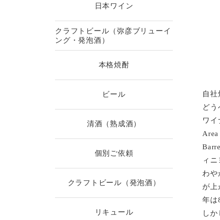
日本ワイン
クラフトビール（弥彦ブリューイ
ング・発泡酒）
本格焼酎
自社
ビール
どう
ワイナ
清酒（熟成酒）
Are
Barr
個別ご依頼
ィニ
わや
クラフトビール（発泡酒）
が上
年は
リキュール
しか