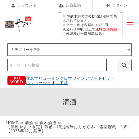
アカウント
会員登録
ログイン
※20歳未満の方の飲酒は法律で禁
止されています。
※クール便は各送料＋450円
税込12,100円以上で
送料当店負担
※沖縄及び一部離島は除く
弥彦ブリューイング
日本ワインアソートセット
HOT
WORD
ハッコーショオ
共栄堂
清酒
HOME
清酒
青木酒造
【酒屋やよい限定】鶴齢 特別純米おりがらみ 雪室貯蔵 1,8L
【2025年12月蔵出】