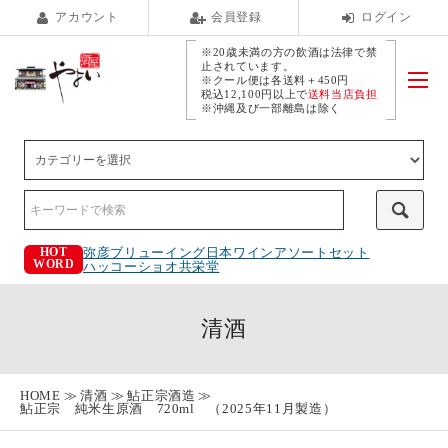
アカウント
会員登録
ログイン
※20歳未満の方の飲酒は法律で禁
止されています。
※クール便は各送料＋450円
税込12,100円以上で
送料当店負担
※沖縄及び一部離島は除く
弥彦ブリューイング
日本ワインアソートセット
HOT
WORD
ハッコーショオ
共栄堂
清酒
HOME
清酒
鮎正宗酒造
鮎正宗 純米生原酒 720ml （2025年11月製造）