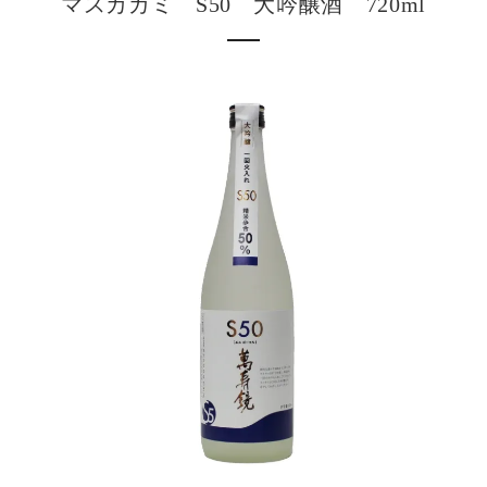
マスカガミ S50 大吟醸酒 720ml