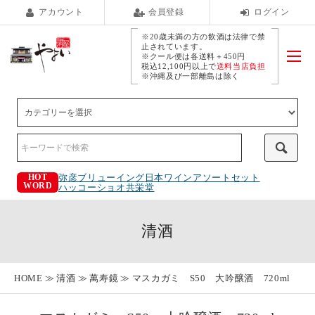
アカウント
会員登録
ログイン
※20歳未満の方の飲酒は法律で禁
止されています。
※クール便は各送料＋450円
税込12,100円以上で
送料当店負担
※沖縄及び一部離島は除く
弥彦ブリューイング
日本ワインアソートセット
HOT
WORD
ハッコーショオ
共栄堂
清酒
HOME
清酒
萬寿鏡
マスカガミ S50 大吟醸酒 720ml