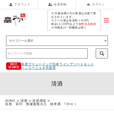
アカウント
会員登録
ログイン
※20歳未満の方の飲酒は法律で禁
止されています。
※クール便は各送料＋450円
税込12,100円以上で
送料当店負担
※沖縄及び一部離島は除く
弥彦ブリューイング
日本ワインアソートセット
HOT
WORD
ハッコーショオ
共栄堂
清酒
HOME
清酒
笹祝酒造
笹祝 笹印 無濾過瓶火入 純米酒 720ｍｌ