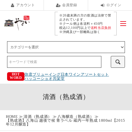
アカウント
会員登録
ログイン
※20歳未満の方の飲酒は法律で禁
止されています。
※クール便は各送料＋450円
税込12,100円以上で
送料当店負担
※沖縄及び一部離島は除く
弥彦ブリューイング
日本ワインアソートセット
HOT
WORD
ハッコーショオ
共栄堂
清酒（熟成酒）
HOME
清酒（熟成酒）
八海醸造（熟成酒）
【熟成酒】八海山 越後で候 青ラベル 蔵内一年熟成 1800ml【2015
年12月醸造】