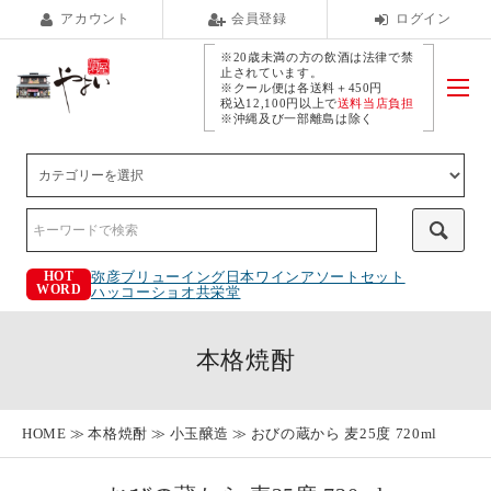
アカウント
会員登録
ログイン
※20歳未満の方の飲酒は法律で禁
止されています。
※クール便は各送料＋450円
税込12,100円以上で
送料当店負担
※沖縄及び一部離島は除く
弥彦ブリューイング
日本ワインアソートセット
HOT
WORD
ハッコーショオ
共栄堂
本格焼酎
HOME
本格焼酎
小玉醸造
おびの蔵から 麦25度 720ml