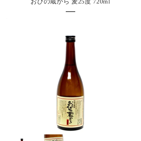
おびの蔵から 麦25度 720ml