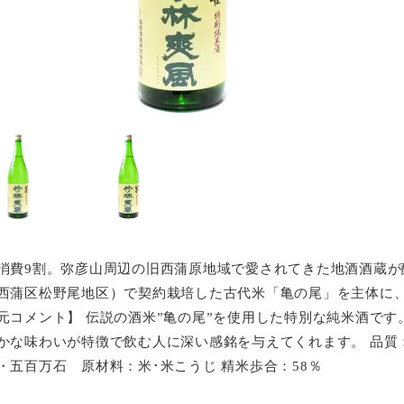
消費9割。弥彦山周辺の旧西蒲原地域で愛されてきた地酒酒蔵
西蒲区松野尾地区）で契約栽培した古代米「亀の尾」を主体に
元コメント】 伝説の酒米”亀の尾”を使用した特別な純米酒で
かな味わいが特徴で飲む人に深い感銘を与えてくれます。 品質：特
・五百万石 原材料：米･米こうじ 精米歩合：58％