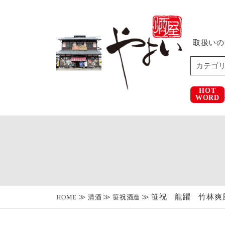
取扱いの
HOT
WORD
笹祝 龍躍 竹林爽風
HOME
清酒
笹祝酒造