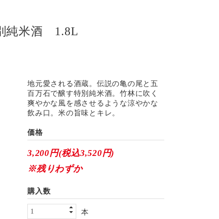
純米酒 1.8L
地元愛される酒蔵。伝説の亀の尾と五
百万石で醸す特別純米酒。竹林に吹く
爽やかな風を感させるような涼やかな
飲み口。米の旨味とキレ。
価格
3,200円(税込3,520円)
※残りわずか
購入数
本