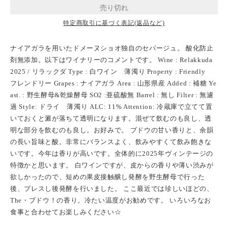
特定商取引に基づく表記(返品など)
ナイアガラを用いたドメーヌショオ独自のセパージュ。 酸化防止
剤無添加。以下はワイナリーのコメントです。 Wine : Relakkuda
2025 / リラックダ Type : 白ワイン 薄濁り Property : Friendly
フレンドリー Grapes : ナイアガラ Area : 山形県産 Added : 補糖 Ye
ast. : 野生酵母&乾燥酵母 SO2 :亜硫酸無 Barrel : 無し Filter : 無濾
過 Style: ドライ 薄濁り ALC: 11% Attention: 冷蔵庫で立てて置
いておくと澱が落ちて透明になります。混ぜて飲むのも良し、透
明な部分を飲むのも良し。お好みで。 ブドウの甘い香りと、余韻
の長い旨味と酸。非常にバランスよく、飲みやすくて飲み飽きな
いです。今年は香りが高いです。全体的に2025年ヴィンテージの
特徴かと思います。 白ワインですが、皮からの香りや薄い渋みが
欲しかったので、短めの果皮接触醸し発酵を野生酵母で行った
後、プレスし後発酵を行いました。 ここ最近では珍しいほどの、
The・ブドウ！の香り。冷たい温度がお勧めです。 いろいろなお
食事と合わせてお楽しみください☆