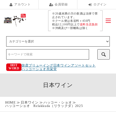
アカウント
会員登録
ログイン
※20歳未満の方の飲酒は法律で禁
止されています。
※クール便は各送料＋450円
税込12,100円以上で
送料当店負担
※沖縄及び一部離島は除く
弥彦ブリューイング
日本ワインアソートセット
HOT
WORD
ハッコーショオ
共栄堂
日本ワイン
HOME
日本ワイン
ハッコー・ショオ
ハッコーショオ Relakkuda（リラックダ）2025