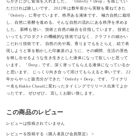
らかさに少し緊張を入れました。 「Orderly × Deep」を感じてい
ただければ嬉しいです。 2022年は数年前から実験を重ねてきた
「Orderly」に寄せています。秩序ある液体です。 極力自然に栽培
し、自然に発酵を進める。そんな自然の流れにある秩序を求めま
した。 新樽も使い、技術と自然の融合を目指しています。 技術と
いってもプロダクトの機械的な技術ではなく、クラフトの細かい
こだわり技術です。 自然の光や風、香りまでもをとらえ、絵で表
現しようと筆を動かした印象派のように、その瞬間、生活の景色
を映し出せるような生き生きとした液体になって欲しいと思って
います。 「Deep」です。深く潜ってもらえる液体になっているか
と思います。 じっくり向き合って溶けてもらえると幸いです。 22
年からやっと販売分ができた「Orderly × Deep」です。 ワイナリ
ー名もHakko Chaudに変わったタイミングでリリース出来てよか
ったです。 ぜひぜひ。 宜しくお願い致します。
この商品のレビュー
レビューは投稿されていません
レビューを投稿する（購入者及び会員限定） >