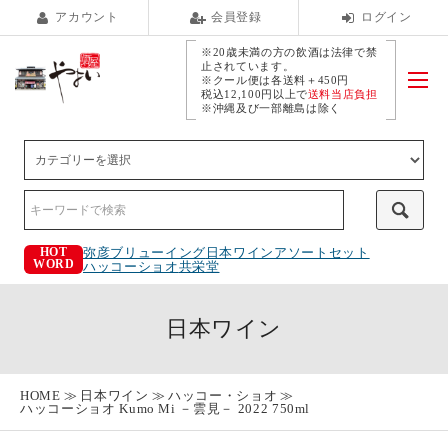
アカウント
会員登録
ログイン
※20歳未満の方の飲酒は法律で禁
止されています。
※クール便は各送料＋450円
税込12,100円以上で
送料当店負担
※沖縄及び一部離島は除く
弥彦ブリューイング
日本ワインアソートセット
HOT
WORD
ハッコーショオ
共栄堂
日本ワイン
HOME
日本ワイン
ハッコー・ショオ
ハッコーショオ Kumo Mi －雲見－ 2022 750ml