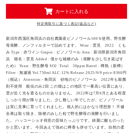
カートに入れる
特定商取引に基づく表記(返品など)
新潟市西蒲区角田浜の自社農園産ピノノワール100％使用。野生酵
母発酵、ノンフィルターで詰めてます。 Wine : 雲見 2022 くも
み Type : 赤ワイン Grapes : ピノノワール Area : 新潟県新潟市角田
浜 畑名：雲見 Added : 僅かな補糖のみ（発酵を少し引き延ばす
ため） Yeast : 野生酵母 SO2 :Total 30ppm Barrel : 樽熟（新樽）
Filter : 無濾過 Vol.750ml ALC:12% Release:2025/9/9 price:8360円
（税込） Attention:- 角田浜 砂地のピノノワール 2022年も殺菌
剤不使用 殺虫のみ2回 この畑はこの地区で一番高い位置にあり、
雲が近く光を遮るものがありません。 2022年は7月8月とある程度
しっかり雨が降りました。少し難しい年でしたが、ピノノワール
は実に見事に育ってくれました。個人的にはかなり理想形！ 不健
全果は取り除き、除梗のみした粒で野生酵母の発酵を行いまし
た。 ハッコーショオ得意の旨味たっぷりです。綺麗に酸ものった
かと思います。 今回あえて強めに樽香も併せています。自然の柔