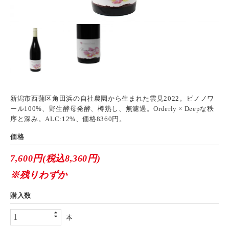
新潟市西蒲区角田浜の自社農園から生まれた雲見2022。ピノノワ
ール100%、野生酵母発酵、樽熟し、無濾過。Orderly × Deepな秩
序と深み。ALC:12%、価格8360円。
価格
7,600円(税込8,360円)
※残りわずか
購入数
本