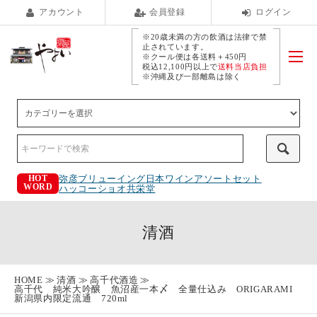
アカウント
会員登録
ログイン
※20歳未満の方の飲酒は法律で禁
止されています。
※クール便は各送料＋450円
税込12,100円以上で
送料当店負担
※沖縄及び一部離島は除く
弥彦ブリューイング
日本ワインアソートセット
HOT
WORD
ハッコーショオ
共栄堂
清酒
HOME
清酒
高千代酒造
高千代 純米大吟醸 魚沼産一本〆 全量仕込み ORIGARAMI
新潟県内限定流通 720ml