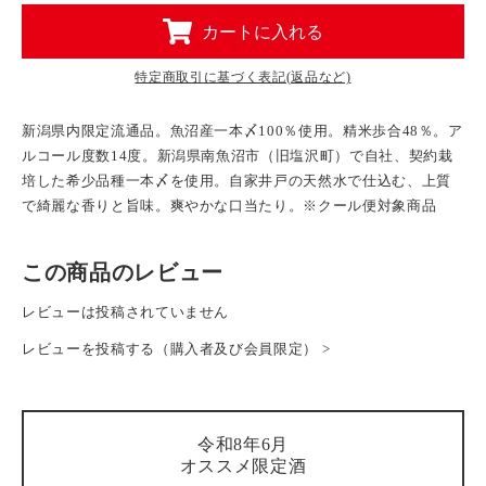
カートに入れる
特定商取引に基づく表記(返品など)
新潟県内限定流通品。魚沼産一本〆100％使用。精米歩合48％。ア
ルコール度数14度。新潟県南魚沼市（旧塩沢町）で自社、契約栽
培した希少品種一本〆を使用。自家井戸の天然水で仕込む、上質
で綺麗な香りと旨味。爽やかな口当たり。※クール便対象商品
この商品のレビュー
レビューは投稿されていません
レビューを投稿する（購入者及び会員限定） >
令和8年6月
オススメ限定酒