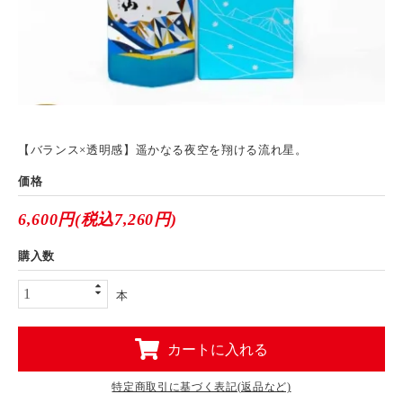
【バランス×透明感】遥かなる夜空を翔ける流れ星。
価格
6,600円(税込7,260円)
購入数
本
カートに入れる
特定商取引に基づく表記(返品など)