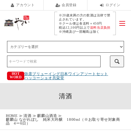
アカウント
会員登録
ログイン
※20歳未満の方の飲酒は法律で禁
止されています。
※クール便は各送料＋450円
税込12,100円以上で
送料当店負担
※沖縄及び一部離島は除く
弥彦ブリューイング
日本ワインアソートセット
HOT
WORD
ハッコーショオ
共栄堂
清酒
HOME
清酒
麒麟山酒造
麒麟山 ながれぼし 純米大吟醸 1800ml（※お取り寄せ対象商
品 4ー6日）