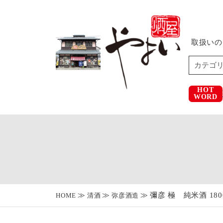
取扱いの
HOT
WORD
彌彦 極 純米酒 180
HOME
清酒
弥彦酒造