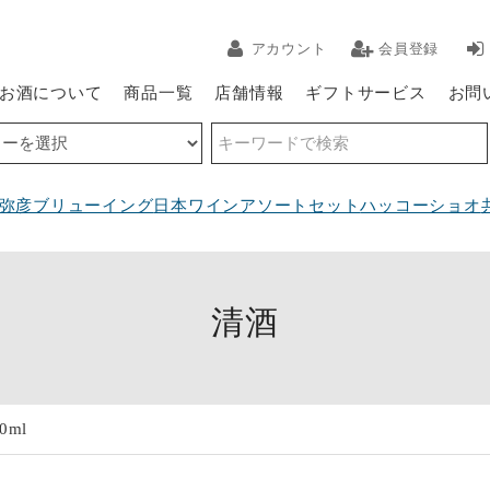
アカウント
会員登録
お酒について
商品一覧
店舗情報
ギフトサービス
お問
弥彦ブリューイング
日本ワインアソートセット
ハッコーショオ
清酒
0ml