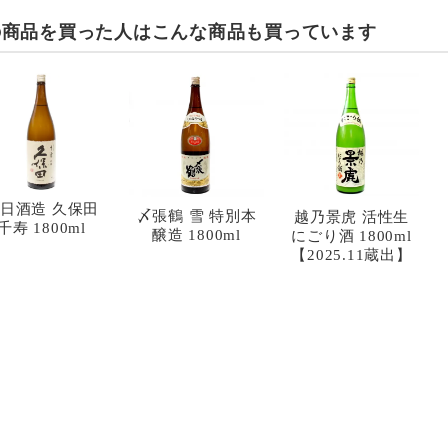
の商品を買った人は
こんな商品も買っています
日酒造 久保田
〆張鶴 雪 特別本
越乃景虎 活性生
千寿 1800ml
醸造 1800ml
にごり酒 1800ml
【2025.11蔵出】