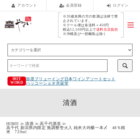
アカウント
会員登録
ログイン
※20歳未満の方の飲酒は法律で禁
止されています。
※クール便は各送料＋450円
税込12,100円以上で
送料当店負担
※沖縄及び一部離島は除く
弥彦ブリューイング
日本ワインアソートセット
HOT
WORD
ハッコーショオ
共栄堂
清酒
HOME
清酒
高千代酒造
高千代 新潟県内限定 無調整壱火入 純米大吟醸一本〆 48％精
米 720ml