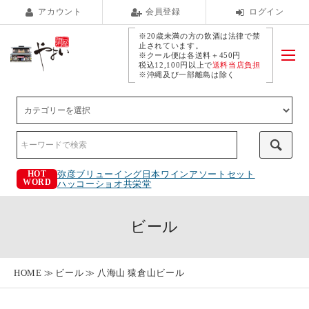
アカウント
会員登録
ログイン
※20歳未満の方の飲酒は法律で禁
止されています。
※クール便は各送料＋450円
税込12,100円以上で
送料当店負担
※沖縄及び一部離島は除く
弥彦ブリューイング
日本ワインアソートセット
HOT
WORD
ハッコーショオ
共栄堂
ビール
HOME
ビール
八海山 猿倉山ビール