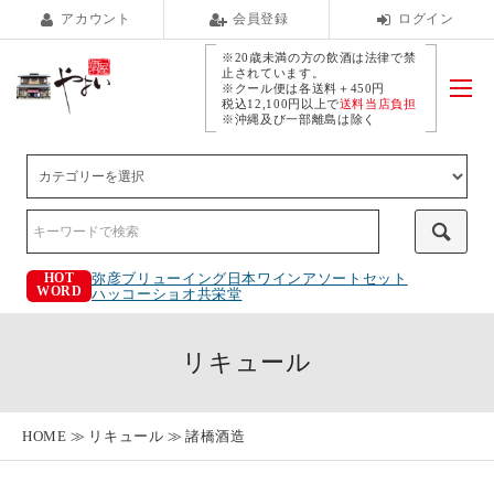
アカウント
会員登録
ログイン
※20歳未満の方の飲酒は法律で禁
止されています。
※クール便は各送料＋450円
税込12,100円以上で
送料当店負担
※沖縄及び一部離島は除く
弥彦ブリューイング
日本ワインアソートセット
HOT
WORD
ハッコーショオ
共栄堂
リキュール
HOME
リキュール
諸橋酒造