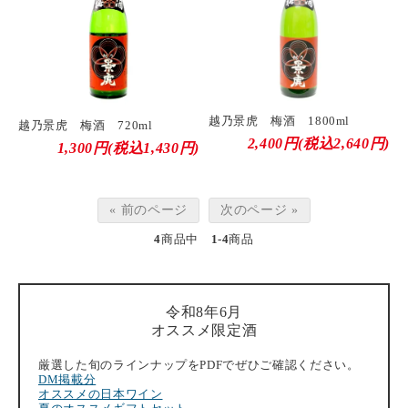
越乃景虎 梅酒 1800ml
越乃景虎 梅酒 720ml
2,400円(税込2,640円)
1,300円(税込1,430円)
« 前のページ
次のページ »
4
商品中
1-4
商品
令和8年6月
オススメ限定酒
厳選した旬のラインナップをPDFでぜひご確認ください。
DM掲載分
オススメの日本ワイン