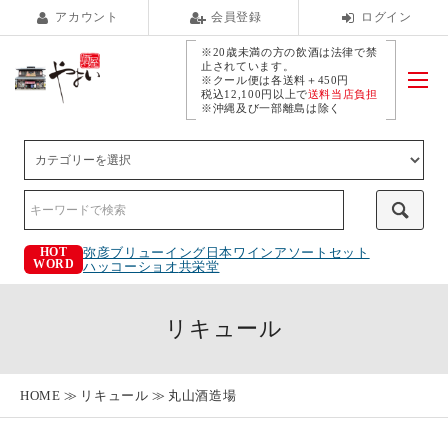
アカウント
会員登録
ログイン
※20歳未満の方の飲酒は法律で禁
止されています。
※クール便は各送料＋450円
税込12,100円以上で
送料当店負担
※沖縄及び一部離島は除く
弥彦ブリューイング
日本ワインアソートセット
HOT
WORD
ハッコーショオ
共栄堂
リキュール
HOME
リキュール
丸山酒造場