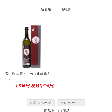
新着順
|
価格順
雪中梅 梅酒 500ml（化粧箱入
り）
1,536円(税込1,690円)
« 前のページ
次のページ »
1
商品中
1-1
商品