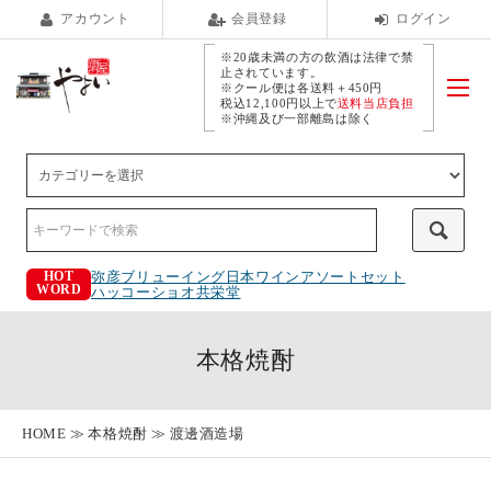
アカウント
会員登録
ログイン
※20歳未満の方の飲酒は法律で禁
止されています。
※クール便は各送料＋450円
税込12,100円以上で
送料当店負担
※沖縄及び一部離島は除く
弥彦ブリューイング
日本ワインアソートセット
HOT
WORD
ハッコーショオ
共栄堂
本格焼酎
HOME
本格焼酎
渡邊酒造場