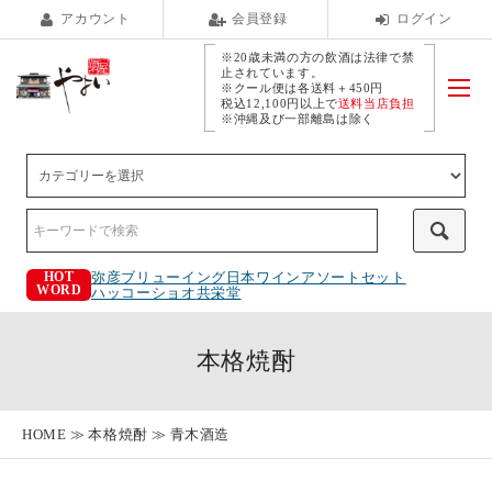
アカウント
会員登録
ログイン
※20歳未満の方の飲酒は法律で禁
止されています。
※クール便は各送料＋450円
税込12,100円以上で
送料当店負担
※沖縄及び一部離島は除く
弥彦ブリューイング
日本ワインアソートセット
HOT
WORD
ハッコーショオ
共栄堂
本格焼酎
HOME
本格焼酎
青木酒造